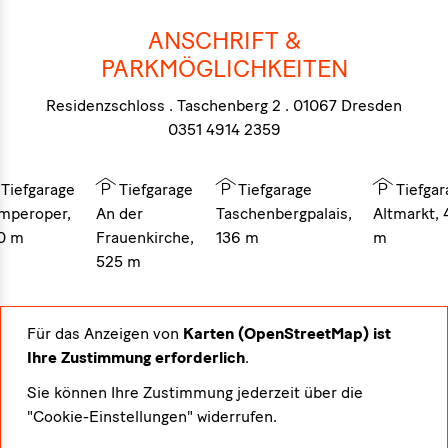
ANSCHRIFT &
PARKMÖGLICHKEITEN
Residenzschloss . Taschenberg 2 . 01067 Dresden
0351 4914 2359
Tiefgarage
Tiefgarage
Tiefgarage
Tiefgar
mperoper,
An der
Taschenbergpalais,
Altmarkt, 
0 m
Frauenkirche,
136 m
m
525 m
Für das Anzeigen von
Karten (OpenStreetMap) ist
Ihre Zustimmung erforderlich
.
Sie können Ihre Zustimmung jederzeit über die
"Cookie-Einstellungen" widerrufen.