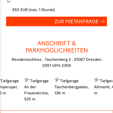
850 EUR (max. 1 Stunde)
ZUR MIETANFRAGE
ANSCHRIFT &
PARKMÖGLICHKEITEN
Residenzschloss . Taschenberg 2 . 01067 Dresden
0351 4914 2359
Tiefgarage
Tiefgarage
Tiefgarage
Tiefgar
mperoper,
An der
Taschenbergpalais,
Altmarkt, 
0 m
Frauenkirche,
136 m
m
525 m